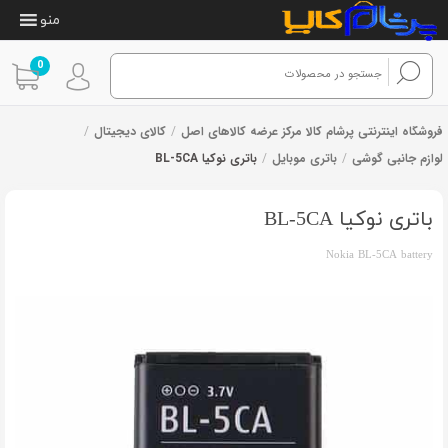
منو
0
فروشگاه اینترنتی پرشام کالا مرکز عرضه کالاهای اصل
/
کالای دیجیتال
/
لوازم جانبی گوشی
/
باتری موبایل
/
باتری نوکیا BL-5CA
1
امتیازدهی
از 1 رای
5.00
از 5 در
امتیازدهی
باتری نوکیا BL-5CA
مشتری
Nokia BL-5CA battery