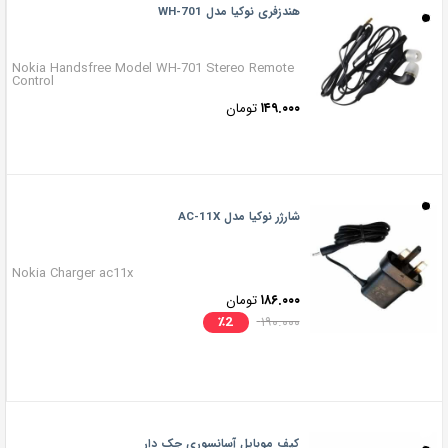
هندزفری نوکیا مدل WH-701
Nokia Handsfree Model WH-701 Stereo Remote
Control
۱۴۹.۰۰۰
تومان
شارژر نوکیا مدل AC-11X
Nokia Charger ac11x
۱۸۶.۰۰۰
تومان
٪
2
۱۹۰.۰۰۰
کیف موبایل آسانسوری جک دار