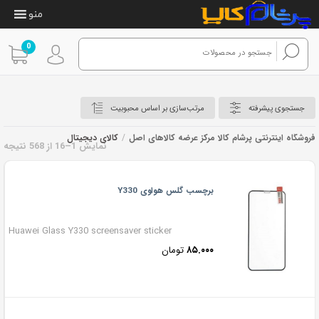
منو
0
جستجوی پیشرفته
مرتب‌سازی بر اساس محبوبیت
فروشگاه اینترنتی پرشام کالا مرکز عرضه کالاهای اصل
/
کالای دیجیتال
نمایش 1–16 از 568 نتیجه
کالای دیجیتال
برچسب گلس هواوی Y330
Huawei Glass Y330 screensaver sticker
۸۵.۰۰۰
تومان