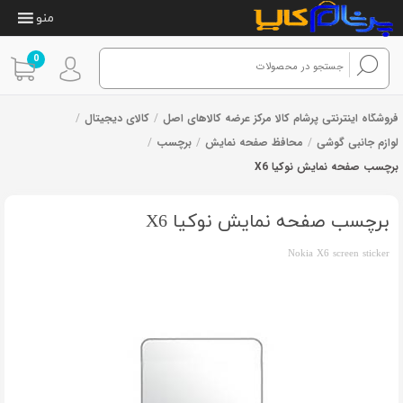
منو
0
فروشگاه اینترنتی پرشام کالا مرکز عرضه کالاهای اصل
/
کالای دیجیتال
/
لوازم جانبی گوشی
/
محافظ صفحه نمایش
/
برچسب
/
برچسب صفحه نمایش نوکیا X6
1
امتیازدهی
از 1 رای
4.00
از 5
در
برچسب صفحه نمایش نوکیا X6
امتیازدهی
مشتری
Nokia X6 screen sticker