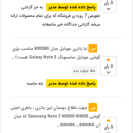
0 رأی
پاسخ داده شده توسط مدیر
به جز گارانتی
تعویض 7 روزه ی فروشگاه که برای تمام محصولات ارائه
میشه گارانتی جداگانه خیر متاسفانه
س
ایا باتری موبایل مدل B800BE مناسب برای
گوشی موبایل سامسونگ Galaxy Note 3 هست؟...
0 رأی
حالا جواب بده
پاسخ داده شده توسط مدیر
بله مناسبه
س
جهت اطلاع دوستان این باتری ، باطری اصلی
گوشی Samsung Note 3 N9000-N9005 که مدل
آن B800BX ـ B800BE...
0 رأی