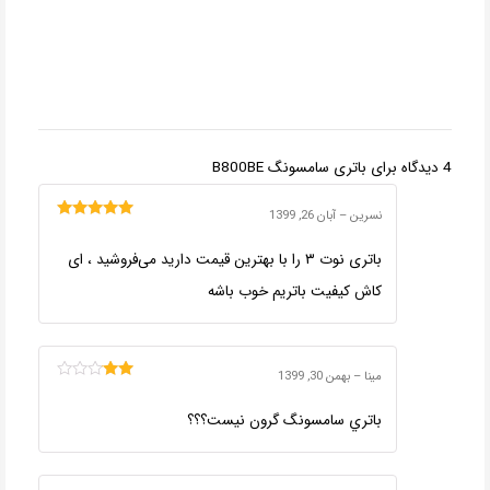
4 دیدگاه برای
باتری سامسونگ B800BE
نسرین
–
آبان 26, 1399
امتیاز
5
از 5
باتری نوت ۳ را با بهترین قیمت دارید می‌فروشید ، ای
کاش کیفیت باتریم خوب باشه
مينا
–
بهمن 30, 1399
امتیاز
2
از
باتري سامسونگ گرون نيست؟؟؟
5