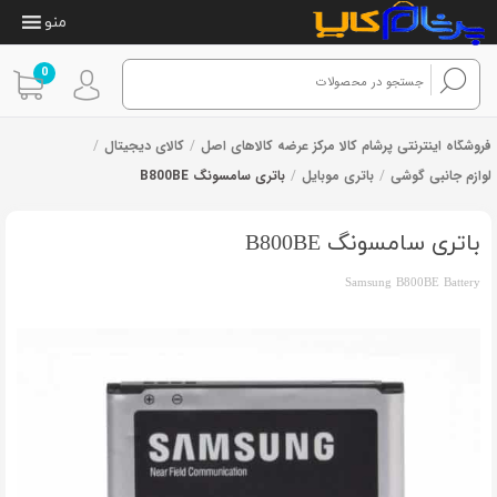
منو
0
فروشگاه اینترنتی پرشام کالا مرکز عرضه کالاهای اصل
/
کالای دیجیتال
/
لوازم جانبی گوشی
/
باتری موبایل
/
باتری سامسونگ B800BE
4
امتیازدهی
از 4 رای
3.00
از
5 در
باتری سامسونگ B800BE
امتیازدهی
مشتری
Samsung B800BE Battery