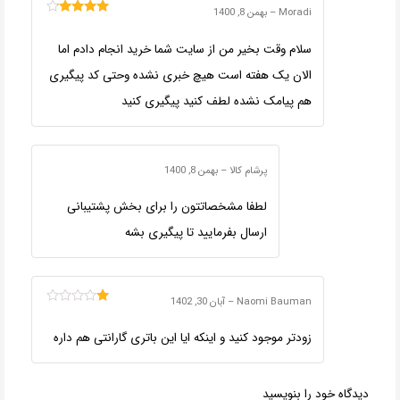
Moradi
–
بهمن 8, 1400
امتیاز
4
از
5
سلام وقت بخیر من از سایت شما خرید انجام دادم اما
الان یک هفته است هیچ خبری نشده وحتی کد پیگیری
هم پیامک نشده لطف کنید پیگیری کنید
پرشام کالا
–
بهمن 8, 1400
لطفا مشخصاتتون را برای بخش پشتیبانی
ارسال بفرمایید تا پیگیری بشه
Naomi Bauman
–
آبان 30, 1402
امتیاز
1
زودتر موجود کنید و اینکه ایا این باتری گارانتی هم داره
از
5
دیدگاه خود را بنویسید