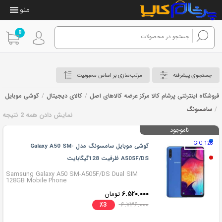
منو
0
جستجوی پیشرفته
مرتب‌سازی بر اساس محبوبیت
فروشگاه اینترنتی پرشام کالا مرکز عرضه کالاهای اصل
/
کالای دیجیتال
/
گوشی موبایل
/
سامسونگ
نمایش دادن همه 2 نتیجه
سامسونگ
ناموجود
128 GIG
گوشی موبایل سامسونگ مدل Galaxy A50 SM-
A505F/DS ظرفیت 128گیگابایت
Samsung Galaxy A50 SM-A505F/DS Dual SIM
128GB Mobile Phone
۶.۵۲۰.۰۰۰
تومان
٪
3
۶.۷۳۶.۰۰۰