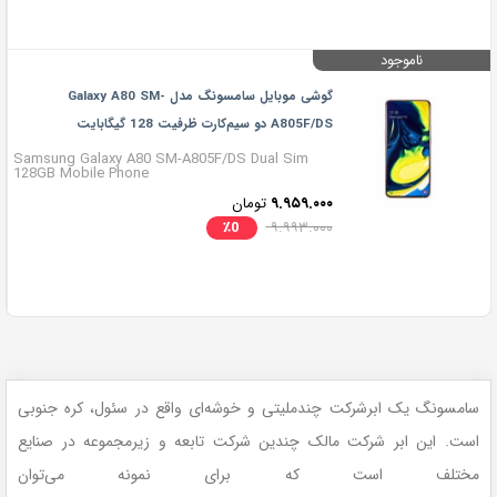
ناموجود
گوشی موبایل سامسونگ مدل Galaxy A80 SM-
A805F/DS دو سیم‌کارت ظرفیت 128 گیگابایت
Samsung Galaxy A80 SM-A805F/DS Dual Sim
128GB Mobile Phone
۹.۹۵۹.۰۰۰
تومان
٪
0
۹.۹۹۳.۰۰۰
سامسونگ یک ابرشرکت چندملیتی و خوشه‌ای واقع در سئول، کره جنوبی
است. این ابر شرکت مالک چندین شرکت تابعه و زیرمجموعه در صنایع
مختلف است که برای نمونه می‌توان