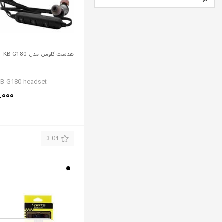
هدست کلومن مدل KB-G180
B-G180 headset
.۰۰۰
3.04