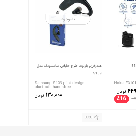
ناموجود
هندزفری بلوتوث طرح خلبانی سامسونگ مدل
S109
Samsung S109 pilot design
Nokia E3101
bluetooth handsfree
۶۴۹
تومان
۱۳۰.۰۰۰
تومان
٪
16
۷
3.50