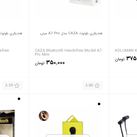
هندزفری بلوتوث CAZA مدل A7 Pro مینی
هندزفری بلوتوث ن
sfree
CAZA Bluetooth Handsfree Model A7
KOLUMAN K
Pro Mini
۳۷۵
تومان
۳۵۰.۰۰۰
تومان
3.39
3.80