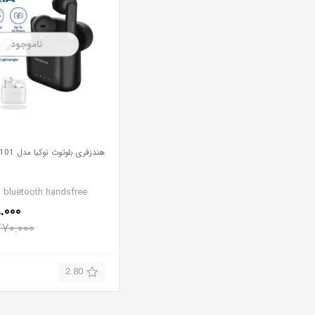
ناموجود
هندزفری بلوتوث نوکیا مدل E3101
 bluetooth handsfree
.۰۰۰
۷۰.۰۰۰
2.80