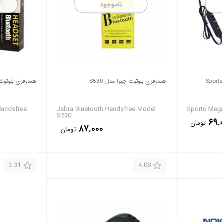
ناموجود
هندزفری بلوتوث جبرا مدل S530
هندزفری بلوتوث 
Handsfree
Jabra Bluetooth Handsfree Model
Sports Magn
S530
۶۹.
تومان
۸۷.۰۰۰
تومان
3.31
4.08