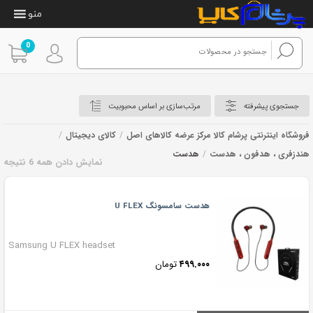
منو
0
جستجوی پیشرفته
مرتب‌سازی بر اساس محبوبیت
فروشگاه اینترنتی پرشام کالا مرکز عرضه کالاهای اصل
/
کالای دیجیتال
/
هندزفری ، هدفون ، هدست
/
هدست
نمایش دادن همه 6 نتیجه
هدست
هدست سامسونگ U FLEX
Samsung U FLEX headset
۴۹۹.۰۰۰
تومان