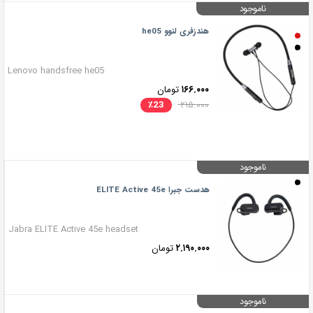
ناموجود
هندزفری لنوو he05
Lenovo handsfree he05
۱۶۶.۰۰۰
تومان
٪
23
۲۱۵.۰۰۰
ناموجود
هدست جبرا ELITE Active 45e
Jabra ELITE Active 45e headset
۲.۱۹۰.۰۰۰
تومان
ناموجود