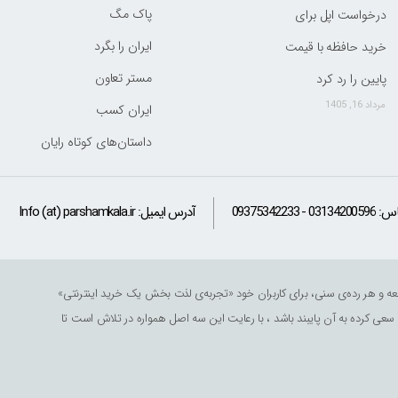
پاک مگ
درخواست اپل برای
ایران را بگرد
خرید حافظه با قیمت
مستر تعاون
پایین را رد کرد
مرداد 16, 1405
ایران کسب
داستان‌های کوتاه رایان
اس:
09375342233 - 03134200596
آدرس ایمیل:
Info (at) parshamkala.ir
ر جامعه و هر رده‌ی سنی، برای کاربران خود «تجربه‌ی لذت ‌بخش یک خرید اینترنتی» را تداعی
ی کرده به آن پایبند باشد ، با رعایت این سه اصل همواره در تلاش است تا حوزه‌های تازه‌ای 