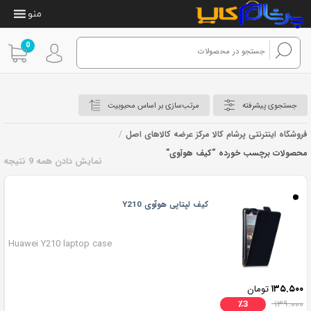
منو
0
جستجوی پیشرفته
مرتب‌سازی بر اساس محبوبیت
فروشگاه اینترنتی پرشام کالا مرکز عرضه کالاهای اصل
/
محصولات برچسب خورده “کیف هوآوی”
نمایش دادن همه 9 نتیجه
کیف هوآوی
کیف لپتاپی هوآوی Y210
Huawei Y210 laptop case
۱۳۵.۵۰۰
تومان
٪
3
۱۳۹.۰۰۰