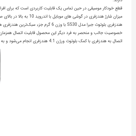
دارند.
قطع خودکار موسیقی در حین تماس یک قابلیت کاربردی است که برای افرا
میزان شارژ هندزفری در گوشی های موبایل با اندروید 10 به بالا در بالای صفحه نمایش گوشی قابل مشاهده است
هندزفری بلوتوث جبرا مدل S530 با وزن 6 گرم جزء سبک‌ترین هندزفری های بلوتوث است که بردی حدود 10 متر نیز دارد و البته به جرئت مي‌توان گفت سبك ترين هندزفري بلوتوث حلزوني موجود در بازار ايران است.
خصوصیت جالب و منحصر به فرد دیگر این محصول قابلیت اتصال همزمان آن 
اتصال به هندزفری با کمک بلوتوث ورژن 4.1 هندزفری انجام می‌شود و به همین دلیل قابل اتصال به انواع گوشی موبایل اندرویید و ios می‌باشد