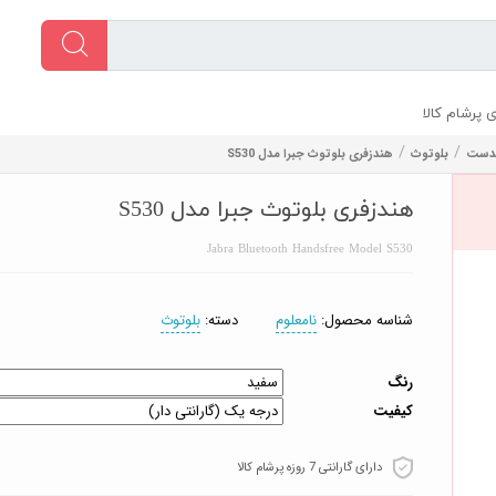
 پرشام کالا
/
/
هدست
بلوتوث
هندزفری بلوتوث جبرا مدل S530
هندزفری بلوتوث جبرا مدل S530
Jabra Bluetooth Handsfree Model S530
شناسه محصول:
نامعلوم
دسته:
بلوتوث
رنگ
کیفیت
دارای گارانتی 7 روزه پرشام کالا