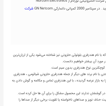
هندزفری بلوتوث جبرا مدل S530 محصول شرکت Jabra Corporation در سال 1983 به اسم شرکت الکترونیکی نورکام ( Norcom Electronics
شرکت
 ایران کمتر کسی است که اسم شرکت جبرا را نشنیده باشد و نام جبرا با هندزفری های بلوتوث در هم آمیخته شده است . هندزفری بلوتوث جبرا مدل S530 که با نام هندزفری بلوتوثی حلزونی نیز شناخته می‌شود یکی از ارزان‌ترین
در مورد آن بیشتر خواهیم دانست.
ونی کوچکترین نوع هندزفری بدون سیم است.
 ارزان و حتی با نام برند های دیگر از جمله هندزفری حلزونی شیائومی ، هندزفری
 بازار عرضه گردیده ، با این هندزفری تماس و مکالمه و گوش دادن به
در گوششان ندارند این محصول مشکل را برای آن ها حل کرده است.
وانی دستیارهای شخصی همچون Siri استفاده می‌شود. برخی از آنها نیز قابلیت حذف نویز و صداهای ناخواسته یا تقویت برخی دیگر از صداها را