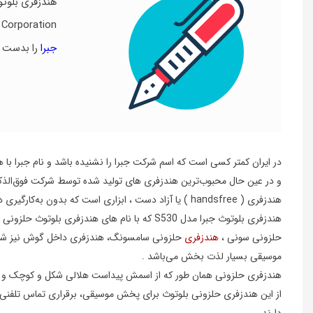
Corporation ) در ایالت یوتا آمریکا توسط مخترع و کارآفرین Elwood Norris تاسیس گردید . در سپتامبر 2000 کمپانی دانمارکی GN Netcom
جبرا
را بدست آ
و در عین حال محبوب‌ترین هندزفری های تولید شده توسط شرکت فوق‌الذکر 
هندزفری ( handsfree )
یا
آزاد دست
، ابزاری است که بدون به‌کارگیری 
هندزفری بلوتوث جبرا مدل S530 که با نام های 
حلزونی سونی ،
هندزفری
حلزونی سامسونگ، هندزفری داخل گوش نیز شناخت
موسیقی بسیار لذت بخش می‌باشد .
هندزفری حلزونی همان طور که از اسمش پیداست هلالی شکل و کوچک و به 