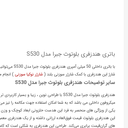
باتری هندزفری بلوتوث جبرا مدل S530
با باتری داخلی 50 میلی آمپری هندزفری بلوتوث جبرا مدل S530 می‌توانید تا 6 ساعت به موسیقی و 8 ساعت مکالمه داشته باشید و در حالت استند‌بای تا 200 ساعت احتیاج به شارژ نخواهید داشت.
شارژ این هندزفری با کمک شارژر سوزنی بلند (
شارژر نوکیا سوزنی
) انجام م
سایر توضیحات هندزفری بلوتوث جبرا مدل S530
هندزفری بلوتوث جبرا مدل S530 با طراحی نوین 
میکروفون داخلی می باشد که به شما امکان استفاده جهت مکالمه را نیز می
یکی از ویژگی های منحصر به فرد این هدست حلزونی ابعاد کوچک و وزن سب
این هندزفری بلوتوث قیمت فوق‌العاده ارزانی داشته و از یک هندزفری مع
های گران‌قیمت برابری می‌کند. طراحی این هندزفری به شکلی است که کامل