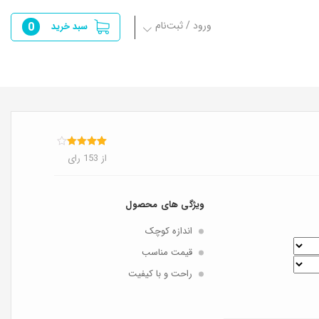
ورود / ثبت‌نام
0
سبد خرید
152
امتیازدهی
از 153 رای
4.08
از 5
در
امتیازدهی
مشتری
ویژگی های محصول
اندازه کوچک
قیمت مناسب
راحت و با کیفیت