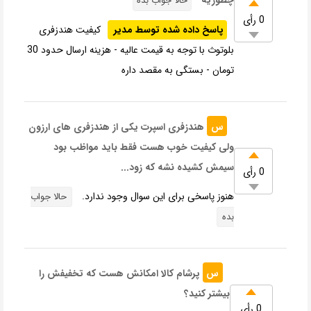
حالا جواب بده
0 رأی
پاسخ داده شده توسط مدیر
کیفیت هندزفری
بلوتوث با توجه به قیمت عالیه - هزینه ارسال حدود 30
تومان - بستگی به مقصد داره
س
هندزفری اسپرت یکی از هندزفری های ارزون
ولی کیفیت خوب هست فقط باید مواظب بود
سیمش کشیده نشه که زود...
0 رأی
هنوز پاسخی برای این سوال وجود ندارد.
حالا جواب
بده
س
پرشام کالا امکانش هست که تخفیفش را
بیشتر کنید؟
0 رأی