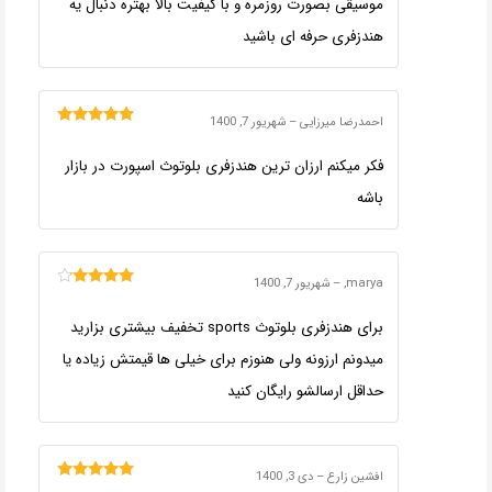
موسیقی بصورت روزمره و با کیفیت بالا بهتره دنبال یه
هندزفری حرفه ای باشید
احمدرضا میرزایی
–
شهریور 7, 1400
امتیاز
5
از 5
فکر میکنم ارزان ترین هندزفری بلوتوث اسپورت در بازار
باشه
marya,
–
شهریور 7, 1400
امتیاز
4
از
5
برای هندزفری بلوتوث sports تخفیف بیشتری بزارید
میدونم ارزونه ولی هنوزم برای خیلی ها قیمتش زیاده یا
حداقل ارسالشو رایگان کنید
افشین زارع
–
دی 3, 1400
امتیاز
5
از 5