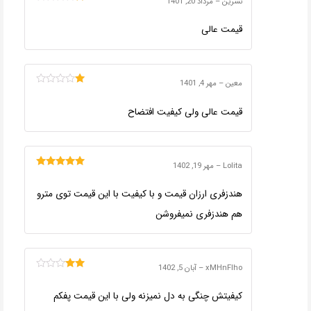
نسرین
–
مرداد 20, 1401
امتیاز
1
قیمت عالی
از
5
معین
–
مهر 4, 1401
امتیاز
1
قیمت عالی ولی کیفیت افتضاح
از
5
Lolita
–
مهر 19, 1402
امتیاز
5
از 5
هندزفری ارزان قیمت و با کیفیت با این قیمت توی مترو
هم هندزفری نمیفروشن
xMHnFlho
–
آبان 5, 1402
امتیاز
2
از
کیفیتش چنگی به دل نمیزنه ولی با این قیمت پفکم
5