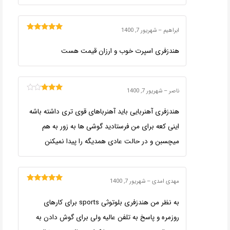
ابراهیم
–
شهریور 7, 1400
امتیاز
5
از 5
هندزفری اسپرت خوب و ارزان قیمت هست
ناصر
–
شهریور 7, 1400
امتیاز
3
از 5
هندزفری آهنربایی باید آهنرباهای قوی تری داشته باشه
اینی کعه برای من فرستادید گوشی ها به زور به هم
میچسبن و در حالت عادی همدیگه را پیدا نمیکنن
مهدی امدی
–
شهریور 7, 1400
امتیاز
5
از 5
به نظر من هندزفری بلوتوثی sports برای کارهای
روزمره و پاسخ به تلفن عالیه ولی برای گوش دادن به