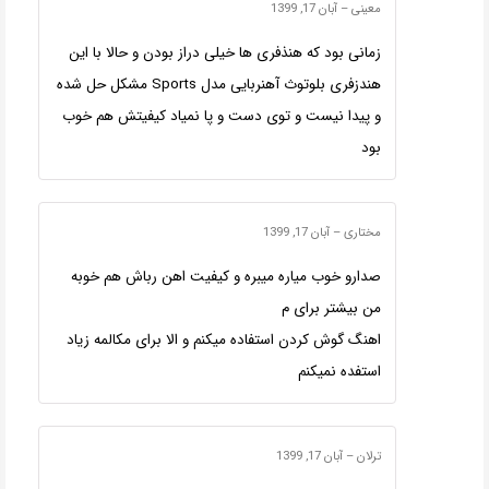
معینی
–
آبان 17, 1399
زمانی بود که هنذفری ها خیلی دراز بودن و حالا با این
هندزفری بلوتوث آهنربایی مدل Sports مشکل حل شده
و پیدا نیست و توی دست و پا نمیاد کیفیتش هم خوب
بود
مختاری
–
آبان 17, 1399
صدارو خوب میاره میبره و کیفیت اهن رباش هم خوبه
من بیشتر برای م
اهنگ گوش کردن استفاده میکنم و الا برای مکالمه زیاد
استفده نمیکنم
ترلان
–
آبان 17, 1399