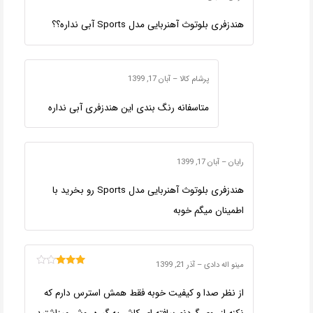
هندزفری بلوتوث آهنربایی مدل Sports آبی نداره؟؟
پرشام کالا
–
آبان 17, 1399
متاسفانه رنگ بندی این هندزفری آبی نداره
رایان
–
آبان 17, 1399
هندزفری بلوتوث آهنربایی مدل Sports رو بخرید با
اطمینان میگم خوبه
مینو اله دادی
–
آذر 21, 1399
امتیاز
3
از 5
از نظر صدا و کیفیت خوبه فقط همش استرس دارم که