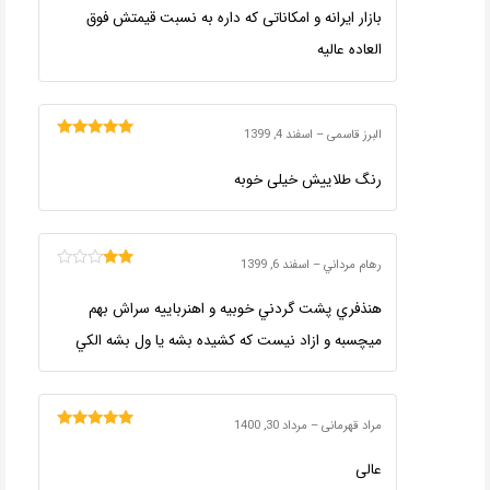
بازار ایرانه و امکاناتی که داره به نسبت قیمتش فوق
العاده عالیه
البرز قاسمی
–
اسفند 4, 1399
امتیاز
5
از 5
رنگ طلاییش خیلی خوبه
رهام مرداني
–
اسفند 6, 1399
امتیاز
2
از
هنذفري پشت گردني خوبيه و اهنرباييه سراش بهم
5
ميچسبه و ازاد نيست كه كشيده بشه يا ول بشه الكي
مراد قهرمانی
–
مرداد 30, 1400
امتیاز
5
از 5
عالی