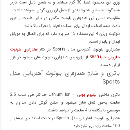
وزن این محصول فقط 30 گرم میباشد و به همین دلیل است کاربر
هیچگونه احساس ناخوشایندی از حمل آن روی گردن نخواهد داشت.
مقاومت نسبی این هندزفری بلوتوث مگنتی در برابر رطوبت و عرق
باعث شده انتخاب ایدال برای استفاده افراد با تحرک بالا باشد
بلوتوث ورژن 4 این دستگاه 15 متر برد دارد که برای اتصال به موبایل
ایدال و پایدار است.
هندزفری بلوتوث آهنربایی مدل Sports در کنار
هندزفری بلوتوث
حلزونی جبرا S530
از ارزان‌ترین هندزفری بلوتوث های موجود در بازار
ایران هستند.
باتری و شارژ هندزفری بلوتوث آهنربایی مدل
Sports
باتری داخلی
لیتیوم‌ یونی
– Lithium Ion حداکثر طی مدت 2.5
ساعت به‌طور کامل شارژ میشود و امکان گوش دادن مداوم به
موسیقی یا مکالمه تا 4 ساعت را خواهد داشت .
هندزفری بلوتوث آهنربایی مدل Sports در حالت استند بای بیشتر از
100 ساعت پایداری شارژ دارد