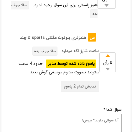
هنوز پاسخی برای این سوال وجود ندارد.
حالا جواب
بده
س
هندزفری بلوتوث مگنتی sports تا چند
ساعت شارژ نگه میداره
حالا جواب بده
0 رأی
پاسخ داده شده توسط مدیر
حدود 4 ساعت
میتونید بصورت مداوم موسیقی گوش بدید
نمایش تمام 2 پاسخ
سوال شما
*