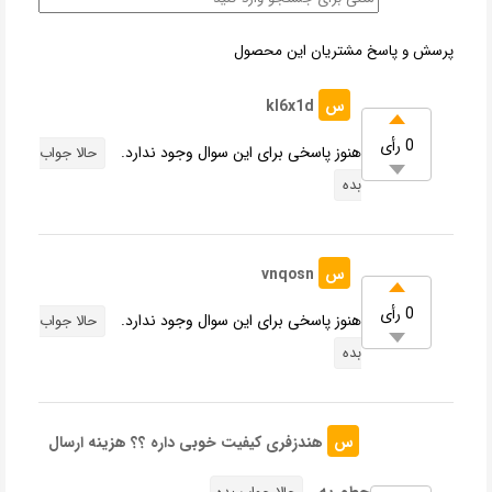
پرسش و پاسخ مشتریان این محصول
س
kl6x1d
0 رأی
هنوز پاسخی برای این سوال وجود ندارد.
حالا جواب
بده
س
vnqosn
0 رأی
هنوز پاسخی برای این سوال وجود ندارد.
حالا جواب
بده
س
هندزفری کیفیت خوبی داره ؟؟ هزینه ارسال
چطوریه