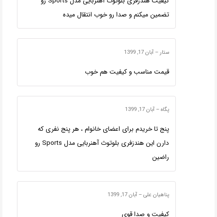
کیفیت هندزفری بلوتوث آهنربایی مدل Sports رو
تضمین میکنم و صدا رو خوب انتقال میده
ستار
–
آبان 17, 1399
قیمت مناسب و کیفیت هم خوب
پگاه
–
آبان 17, 1399
پنج تا خریدم برای اعضای خانوام ، هر پنج نفری که
دارن این هندزفری بلوتوث آهنربایی مدل Sports رو
راضین
پناهیان علی
–
آبان 17, 1399
کیفیت و صدا قوی