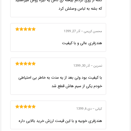
نکنه از روی گردنم بیافته ای کاش یه گیره روش میزاشتید
که بشه به لباس وصلش کرد
محسن کریمی
–
آذر 27, 1399
امتیاز
5
از 5
هندزفری عالی و با کیفیت
نسرین
–
آذر 30, 1399
امتیاز
5
از 5
با کیفیت بود ولی بعد از یه مدت به خاطر بی احتیاطی
خودم یکی از سیم هاش قطع شد
کیانی
–
دی 6, 1399
امتیاز
5
از 5
هندزفری خوبیه و با این قیمت ارزش خرید بالایی داره