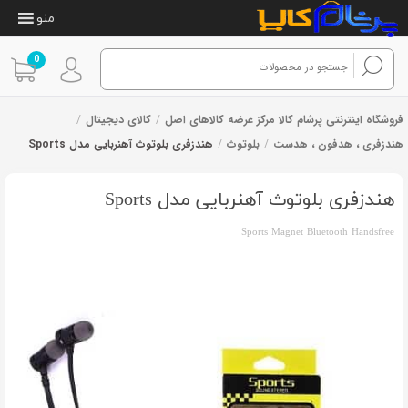
منو
0
فروشگاه اینترنتی پرشام کالا مرکز عرضه کالاهای اصل
/
کالای دیجیتال
/
هندزفری ، هدفون ، هدست
/
بلوتوث
/
هندزفری بلوتوث آهنربایی مدل Sports
28
امتیازدهی
از 45 رای
4.04
از 5
در
هندزفری بلوتوث آهنربایی مدل Sports
امتیازدهی
مشتری
Sports Magnet Bluetooth Handsfree