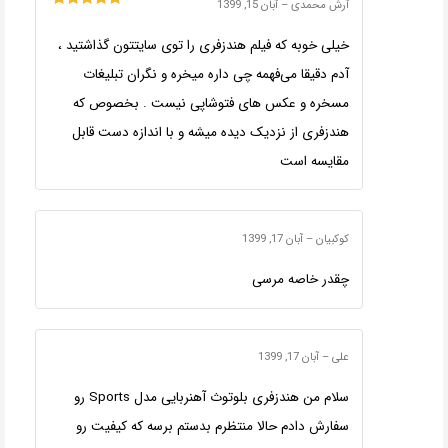
آرش محمدی
–
آبان 15, 1399
امتیاز
5
از 5
خیلی خوبه که فیلم هندزفری را توی سایتتون گذاشتید ،
آدم دقیقا می‌فهمه چی داره میخره و نگران تبلیغات
مسخره و عکس های فتوشاپی نیست . بخصوص که
هندزفری از نزدیک دیده میشه و با اندازه دست قابل
مقایسه است
کوکبیان
–
آبان 17, 1399
چقدر خاصه مرسی
علی
–
آبان 17, 1399
سلام من هندزفری بلوتوث آهنربایی مدل Sports رو
سفارش دادم حالا منتظرم بدستم برسه که کیفیت رو