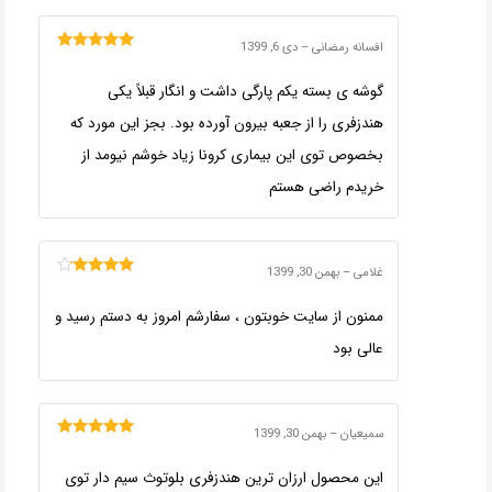
افسانه رمضانی
–
دی 6, 1399
امتیاز
5
از 5
گوشه ی بسته یکم پارگی داشت و انگار قبلاً یکی
هندزفری را از جعبه بیرون آورده بود. بجز این مورد که
بخصوص توی این بیماری کرونا زیاد خوشم نیومد از
خریدم راضی هستم
غلامی
–
بهمن 30, 1399
امتیاز
4
از
5
ممنون از سایت خوبتون ، سفارشم امروز به دستم رسید و
عالی بود
سمیعیان
–
بهمن 30, 1399
امتیاز
5
از 5
این محصول ارزان ترین هندزفری بلوتوث سیم دار توی