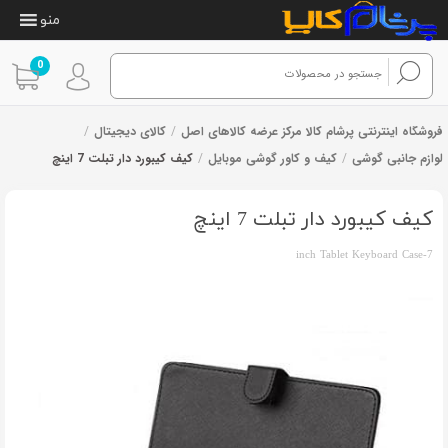
منو
0
فروشگاه اینترنتی پرشام کالا مرکز عرضه کالاهای اصل
/
کالای دیجیتال
/
لوازم جانبی گوشی
/
کیف و کاور گوشی موبایل
/
کیف کیبورد دار تبلت 7 اینچ
3
امتیازدهی
از 3 رای
4.33
از 5
در
کیف کیبورد دار تبلت 7 اینچ
امتیازدهی
مشتری
7-inch Tablet Keyboard Case