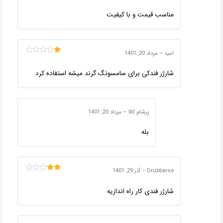
امتیاز
5
از 5
مناسب قیمت و با کیفیت
امید
–
مرداد 20, 1401
امتیاز
1
شارژر فندکی برای سامسونگ گرند میشه استفاده کرد
از
5
پرشام کالا
–
مرداد 20, 1401
بله
Drubbarse
–
آذر 29, 1401
امتیاز
2
از
شارژر فندی کار راه اندازیه
5