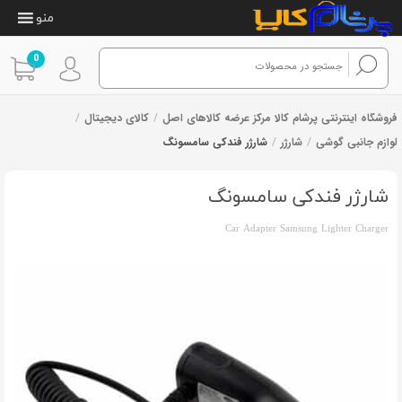
منو
0
فروشگاه اینترنتی پرشام کالا مرکز عرضه کالاهای اصل
/
کالای دیجیتال
/
لوازم جانبی گوشی
/
شارژر
/
شارژر فندکی سامسونگ
7
امتیازدهی
از 7 رای
3.71
از 5
در
شارژر فندکی سامسونگ
امتیازدهی
مشتری
Car Adapter Samsung Lighter Charger