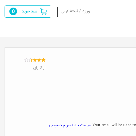
ورود / ثبت‌نام
0
سبد خرید
3
امتیازدهی
از 3 رای
3.33
از
5 در
امتیازدهی
مشتری
Your email will be used to
سیاست حفظ حریم خصوصی
.