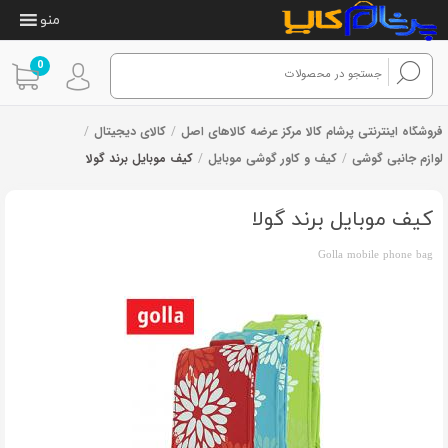
منو
0
فروشگاه اینترنتی پرشام کالا مرکز عرضه کالاهای اصل
/
کالای دیجیتال
/
لوازم جانبی گوشی
/
کیف و کاور گوشی موبایل
/
کیف موبایل برند گولا
6
امتیازدهی
از 6 رای
4.67
از 5 در
امتیازدهی
کیف موبایل برند گولا
مشتری
Golla mobile phone bag