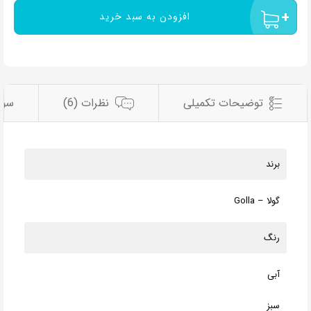
افزودن به سبد خرید
توضیحات تکمیلی
نظرات (6)
سوا
برند
گولا – Golla
رنگ
آبی
سبز