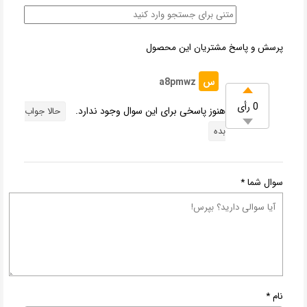
پرسش و پاسخ مشتریان این محصول
س
a8pmwz
0 رأی
هنوز پاسخی برای این سوال وجود ندارد.
حالا جواب
بده
سوال شما
*
نام
*