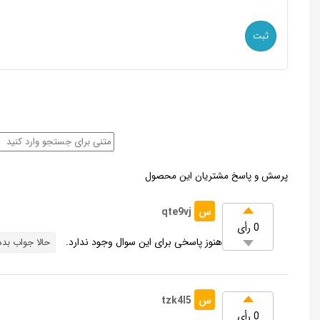
پرسش و پاسخ مشتریان این محصول
س
qte9vj
0 رأی
هنوز پاسخی برای این سوال وجود ندارد.
حالا جواب بده
س
tzk4l5
0 رأی