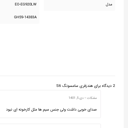
مدل
EO-EG920LW
GH59-14383A
2 دیدگاه برای
هندزفری سامسونگ S6
مشکات
–
دی 5, 1401
صدای خوبی داشت ولی جنس سیم ها مثل کارخونه ای نبود