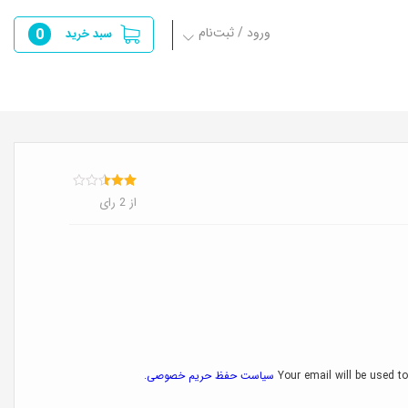
ورود / ثبت‌نام
0
سبد خرید
2
امتیازدهی
از 2 رای
2.50
از 5 در
امتیازدهی
مشتری
Your email will be used to
سیاست حفظ حریم خصوصی
.