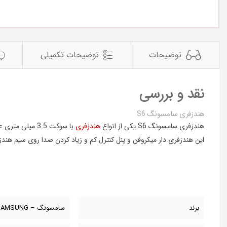
توضیحات
توضیحات تکمیلی
نقد و بررسی
هندزفری سامسونگ S6
هندزفری سامسونگ S6 یکی از انواع
هندزفری
با سوکت 3.5 میلی متری عرضه شده توسط کمپانی سامسونگ است که با مدل EO-EG920LW یا GH59-14383A نیز شناخته می‌شود.
این هندزفری دار میکروفن و پنل کنترل کم و زیاد کردن صدا روی سیم هند
برند
سامسونگ – SAMSUNG