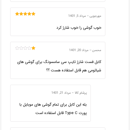
مهرجویی
–
مرداد 5, 1401
امتیاز
5
از 5
خوب گوشی را خوب شارژ کرد
محسن
–
مرداد 20, 1401
امتیاز
1
کابل فست شارژ تایپ سی سامسونگ برای گوشی های
از
5
شیائومی هم قابل استفاده هست ؟؟
پرشام کالا
–
مرداد 21, 1401
بله این کابل برای تمام گوشی های موبایل با
پورت Type C قابل استفاده است