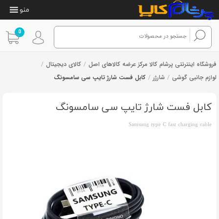
منو
0
فروشگاه اینترنتی پرشام کالا مرکز عرضه کالاهای اصل
/
کالای دیجیتال
/
لوازم جانبی گوشی
/
شارژر
/
کابل فست شارژ تایپ سی سامسونگ
4
امتیازدهی
از 4 رای
2.50
از 5 در
کابل فست شارژ تایپ سی سامسونگ
امتیازدهی
مشتری
Samsung type C fast charging cable