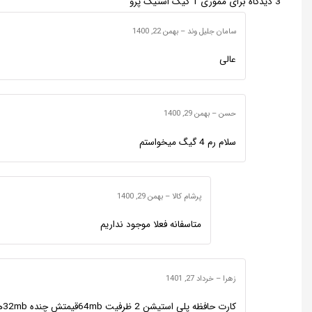
3 دیدگاه برای
مموری 1 گیگ استیک پرو
سامان جلیل وند
–
بهمن 22, 1400
عالی
حسن
–
بهمن 29, 1400
سلام رم 4 گیگ میخواستم
پرشام کالا
–
بهمن 29, 1400
متاسفانه فعلا موجود نداریم
زهرا
–
خرداد 27, 1401
کارت حافظه پلی استیشن 2 ظرفیت 64mbقیمتش چنده 32mbهم چنده