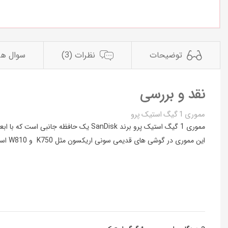
توضیحات
نظرات (3)
سوال ها
نقد و بررسی
مموری 1 گیگ استیک پرو
مموری 1 گیگ استیک پرو برند SanDisk یک حافظه جانبی است که با ابعاد 1 × 20 × 21.5 میلی‌متر باعث افزایش ظرفیت کجت هوشمند شما خواهد شد.
این مموری در گوشی های قدیمی سونی اریکسون مثل K750 و W810 استفاده میشد، بعدها در برخی از دوربین های دیجیتال و کنسول های بازی نیز از این نوع مموری استفاده کردند.