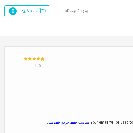
ورود / ثبت‌نام
0
سبد خرید
3
امتیازدهی
از 3 رای
5.00
از 5 در
امتیازدهی
مشتری
Your email will be used to
سیاست حفظ حریم خصوصی
.