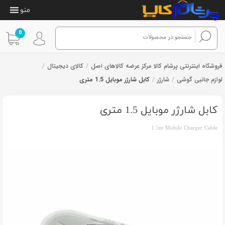
منو
0
فروشگاه اینترنتی پرشام کالا مرکز عرضه کالاهای اصل
/
کالای دیجیتال
/
لوازم جانبی گوشی
/
شارژر
/
کابل شارژر موبایل 1.5 متری
3
امتیازدهی
از 3 رای
4.67
از 5 در
امتیازدهی
کابل شارژر موبایل 1.5 متری
مشتری
1.5m Mobile Charger Cable