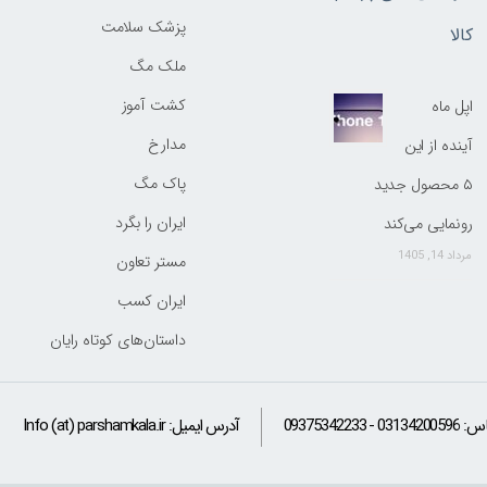
پزشک سلامت
کالا
ملک مگ
کشت آموز
اپل ماه
مدارخ
آینده از این
پاک مگ
۵ محصول جدید
ایران را بگرد
رونمایی می‌کند
مرداد 14, 1405
مستر تعاون
ایران کسب
داستان‌های کوتاه رایان
اس:
09375342233 - 03134200596
آدرس ایمیل:
Info (at) parshamkala.ir