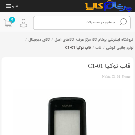
منو
0
فروشگاه اینترنتی پرشام کالا مرکز عرضه کالاهای اصل
/
کالای دیجیتال
/
لوازم جانبی گوشی
/
قاب
/
قاب نوکیا C1-01
1
امتیازدهی
از 1 رای
5.00
از 5 در
امتیازدهی
قاب نوکیا C1-01
مشتری
Nokia C1-01 Frame