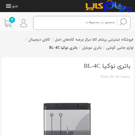
منو
0
فروشگاه اینترنتی پرشام کالا مرکز عرضه کالاهای اصل
/
کالای دیجیتال
/
لوازم جانبی گوشی
/
باتری موبایل
/
باتری نوکیا BL-4C
1
امتیازدهی
از 1 رای
4.00
از 5
در
باتری نوکیا BL-4C
امتیازدهی
مشتری
Nokia BL-4C battery