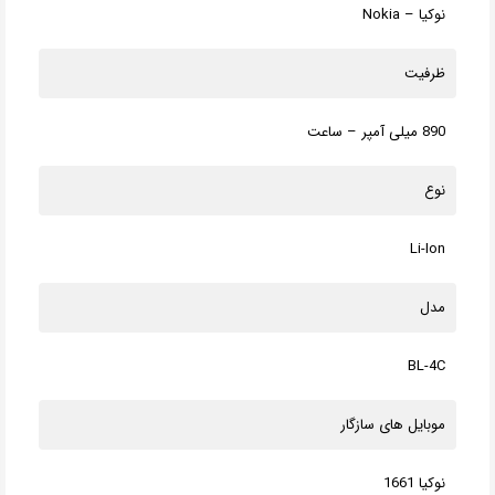
نوکیا – Nokia
ظرفیت
890 میلی آمپر – ساعت
نوع
Li-Ion
مدل
BL-4C
موبایل های سازگار
نوکیا 1661