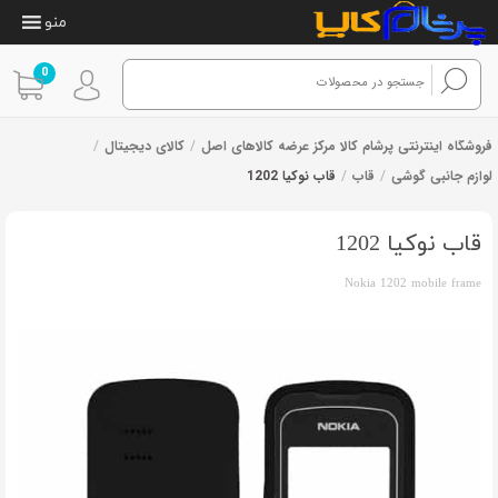
منو
0
فروشگاه اینترنتی پرشام کالا مرکز عرضه کالاهای اصل
/
کالای دیجیتال
/
لوازم جانبی گوشی
/
قاب
/
قاب نوکیا 1202
1
امتیازدهی
از 1 رای
4.00
از 5
در
قاب نوکیا 1202
امتیازدهی
مشتری
Nokia 1202 mobile frame