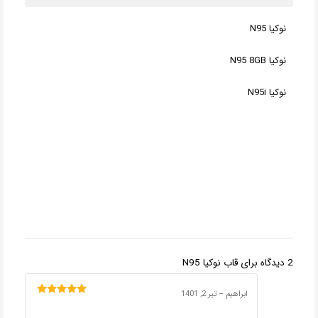
نوکیا N95
نوکیا N95 8GB
نوکیا N95i
2 دیدگاه برای
قاب نوکیا N95
ابراهیم
–
تیر 2, 1401
امتیاز
5
از 5