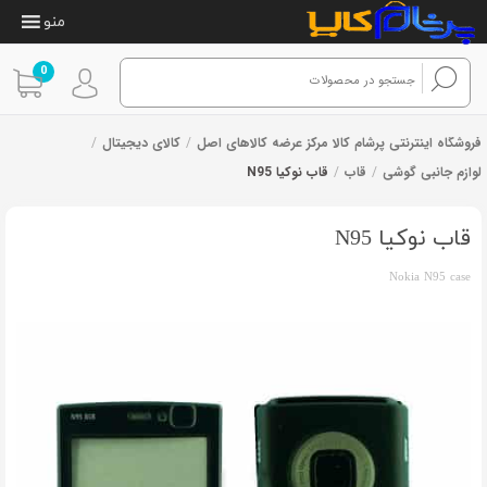
منو
0
فروشگاه اینترنتی پرشام کالا مرکز عرضه کالاهای اصل
/
کالای دیجیتال
/
لوازم جانبی گوشی
/
قاب
/
قاب نوکیا N95
2
امتیازدهی
از 2 رای
3.50
از 5
در
قاب نوکیا N95
امتیازدهی
مشتری
Nokia N95 case