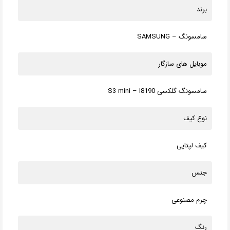
برند
سامسونگ – SAMSUNG
موبایل های سازگار
سامسونگ گلکسی S3 mini – I8190
نوع کیف
کیف لپتاپی
جنس
چرم مصنوعی
رنگ