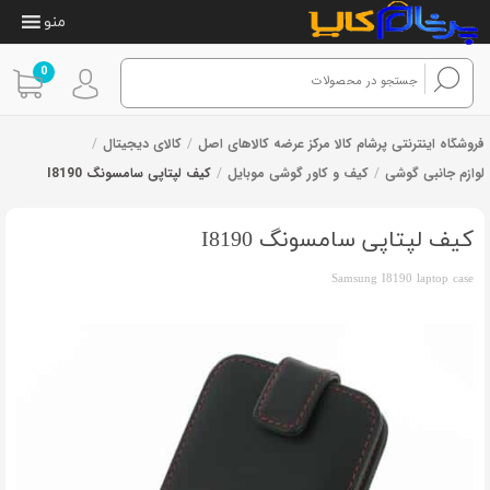
منو
0
فروشگاه اینترنتی پرشام کالا مرکز عرضه کالاهای اصل
/
کالای دیجیتال
/
لوازم جانبی گوشی
/
کیف و کاور گوشی موبایل
/
کیف لپتاپی سامسونگ I8190
1
امتیازدهی
از 1 رای
5.00
از 5 در
امتیازدهی
کیف لپتاپی سامسونگ I8190
مشتری
Samsung I8190 laptop case