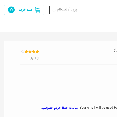
ورود / ثبت‌نام
0
سبد خرید
ن
1
امتیازدهی
از 1 رای
4.00
از 5
در
امتیازدهی
مشتری
Your email will be used to
سیاست حفظ حریم خصوصی
.