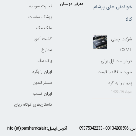
معرفی دوستان
تجارت سرمایه
خواندنی های پرشام
پزشک سلامت
کالا
ملک مگ
کشت آموز
شرکت چینی
مدارخ
CXMT
پاک مگ
درخواست اپل برای
ایران را بگرد
خرید حافظه با قیمت
مستر تعاون
پایین را رد کرد
مرداد 16, 1405
ایران کسب
داستان‌های کوتاه رایان
اس:
09375342233 - 03134200596
آدرس ایمیل:
Info (at) parshamkala.ir