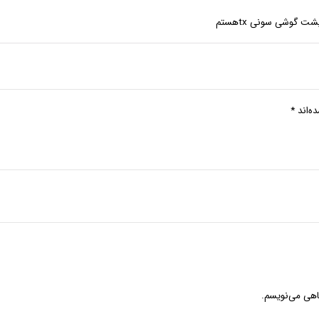
گوشی سونی txهستم
ه‌اند
*
گاهی می‌نویسم.