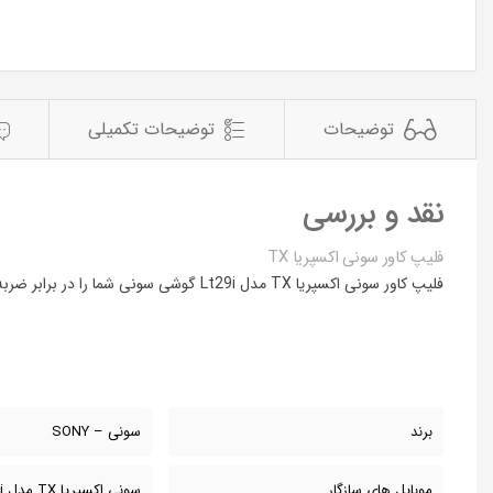
توضیحات
توضیحات تکمیلی
نقد و بررسی
فلیپ کاور سونی اکسپریا TX
فلیپ کاور سونی اکسپریا TX مدل Lt29i گوشی سونی شما را در برابر ضربه و خط و خش و آسیب حفظ کرده و در عین حال ظاهر زیبای گوشی را خواهید داشت
برند
سونی – SONY
موبایل های سازگار
سونی اکسپریا TX مدل Lt29i