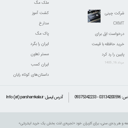
ملک مگ
کشت آموز
شرکت چینی
مدارخ
CXMT
پاک مگ
درخواست اپل برای
ایران را بگرد
خرید حافظه با قیمت
مستر تعاون
پایین را رد کرد
مرداد 16, 1405
ایران کسب
داستان‌های کوتاه رایان
اس:
09375342233 - 03134200596
آدرس ایمیل:
Info (at) parshamkala.ir
ر جامعه و هر رده‌ی سنی، برای کاربران خود «تجربه‌ی لذت ‌بخش یک خرید اینترنتی» را تداعی