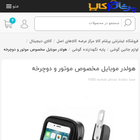
منو
0
فروشگاه اینترنتی پرشام کالا مرکز عرضه کالاهای اصل
/
کالای دیجیتال
/
لوازم جانبی گوشی
/
پایه نگهدارنده گوشی
/
هولدر موبایل مخصوص موتور و دوچرخه
1
امتیازدهی
از 1 رای
4.00
از 5
در
هولدر موبایل مخصوص موتور و دوچرخه
امتیازدهی
مشتری
WRB mobile phone holder base