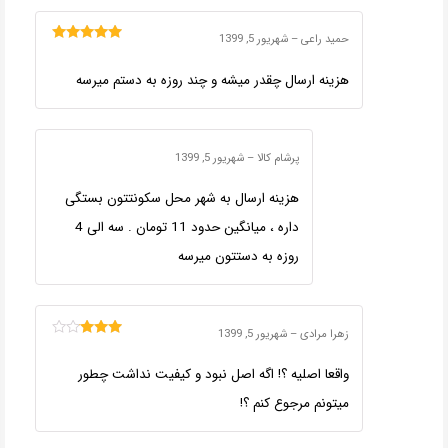
حمید راعی
–
شهریور 5, 1399
امتیاز
5
از 5
هزینه ارسال چقدر میشه و چند روزه به دستم میرسه
پرشام کالا
–
شهریور 5, 1399
هزینه ارسال به شهر محل سکونتتون بستگی
داره ، میانگین حدود 11 تومان . سه الی 4
روزه به دستتون میرسه
زهرا مرادی
–
شهریور 5, 1399
امتیاز
3
از 5
واقعا اصلیه ؟! اگه اصل نبود و کیفیت نداشت چطور
میتونم مرجوع کنم ؟!