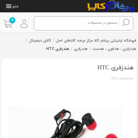
منو
0
فروشگاه اینترنتی پرشام کالا مرکز عرضه کالاهای اصل
/
کالای دیجیتال
/
هندزفری ، هدفون ، هدست
/
هندزفری
/
هندزفری HTC
14
امتیازدهی
از 14 رای
3.07
از
5 در
هندزفری HTC
امتیازدهی
مشتری
HTC handsfree