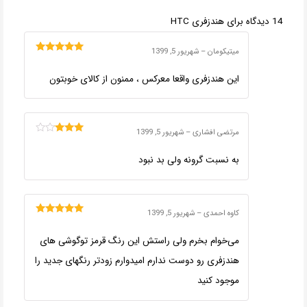
14 دیدگاه برای
هندزفری HTC
میتیکومان
–
شهریور 5, 1399
امتیاز
5
از 5
این هندزفری واقعا معرکس ، ممنون از کالای خوبتون
مرتضی افشاری
–
شهریور 5, 1399
امتیاز
3
از 5
به نسبت گرونه ولی بد نبود
کاوه احمدی
–
شهریور 5, 1399
امتیاز
5
از 5
می‌خوام بخرم ولی راستش این رنگ قرمز توگوشی های
هندزفری رو دوست ندارم امیدوارم زودتر رنگهای جدید را
موجود کنید