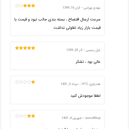
مهدی بهرامی
–
آبان 16, 1399
امتیاز
3
از 5
سرعت ارسال افتضاح ، بسته بندی جالب نبود و قیمت با
قیمت بازار زیاد تفاوتی نداشت
غزل رحیمی
–
آذر 25, 1399
امتیاز
5
از 5
عالی بود ، تشکر
هندزفری HTC
–
مرداد 3, 1401
امتیاز
1
لطفا موجودش کنید
از
5
assultNup
–
شهریور 4, 1401
امتیاز
2
از