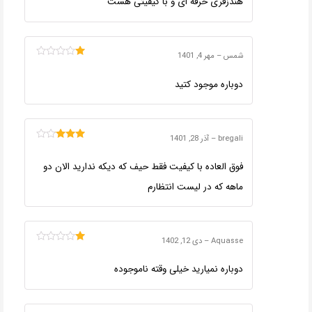
هندزفری حرفه ای و با کیفیتی هست
5
شمس
–
مهر 4, 1401
امتیاز
1
دوباره موجود کتید
از
5
bregali
–
آذر 28, 1401
امتیاز
3
از 5
فوق العاده با کیفیت فقط حیف که دیکه ندارید الان دو
ماهه که در لیست انتظارم
Aquasse
–
دی 12, 1402
امتیاز
1
دوباره نمیارید خیلی وقته ناموجوده
از
5