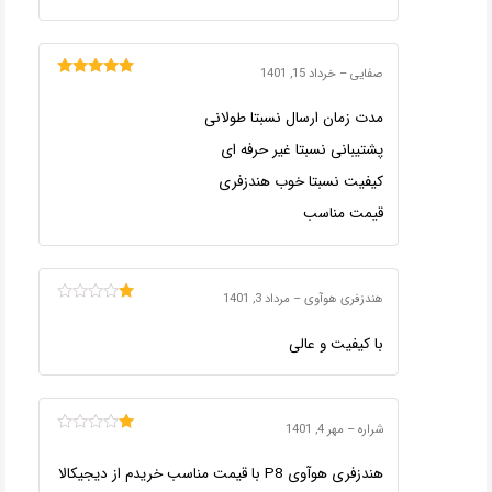
صفایی
–
خرداد 15, 1401
امتیاز
5
از 5
مدت زمان ارسال نسبتا طولانی
پشتیبانی نسبتا غیر حرفه ای
کیفیت نسبتا خوب هندزفری
قیمت مناسب
هندزفری هوآوی
–
مرداد 3, 1401
امتیاز
1
با کیفیت و عالی
از
5
شراره
–
مهر 4, 1401
امتیاز
1
هندزفری هوآوی P8 با قیمت مناسب خریدم از دیجیکالا
از
5