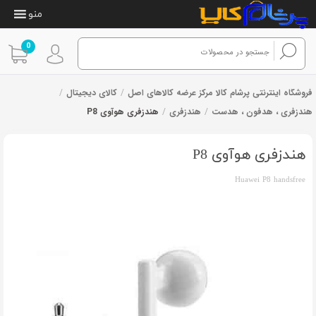
منو
0
فروشگاه اینترنتی پرشام کالا مرکز عرضه کالاهای اصل
/
کالای دیجیتال
/
هندزفری ، هدفون ، هدست
/
هندزفری
/
هندزفری هوآوی P8
8
امتیازدهی
از 8 رای
3.13
از
5 در
هندزفری هوآوی P8
امتیازدهی
مشتری
Huawei P8 handsfree