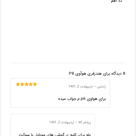
32 اهم
8 دیدگاه برای
هندزفری هوآوی P8
رامتین
–
اردیبهشت 2, 1401
امتیاز
5
از 5
برای هواوی p6 م جواب میده
پرشام کالا
–
اردیبهشت 2, 1401
بله برای کلیه ی گوشی های موبایل با سوکت