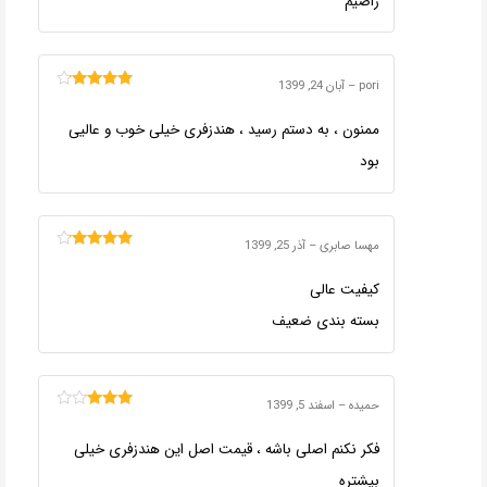
راضیم
pori
–
آبان 24, 1399
امتیاز
4
از
5
ممنون ، به دستم رسید ، هندزفری خیلی خوب و عالیی
بود
مهسا صابری
–
آذر 25, 1399
امتیاز
4
از
5
کیفیت عالی
بسته بندی ضعیف
حمیده
–
اسفند 5, 1399
امتیاز
3
از 5
فکر نکنم اصلی باشه ، قیمت اصل این هندزفری خیلی
بیشتره