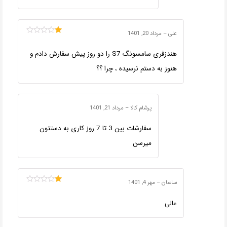
علی
–
مرداد 20, 1401
امتیاز
1
هندزفری سامسونگ S7 را دو روز پیش سفارش دادم و
از
5
هنوز به دستم نرسیده ، چرا ؟؟
پرشام کالا
–
مرداد 21, 1401
سفارشات بین 3 تا 7 روز کاری به دستتون
میرسن
ساسان
–
مهر 4, 1401
امتیاز
1
عالی
از
5