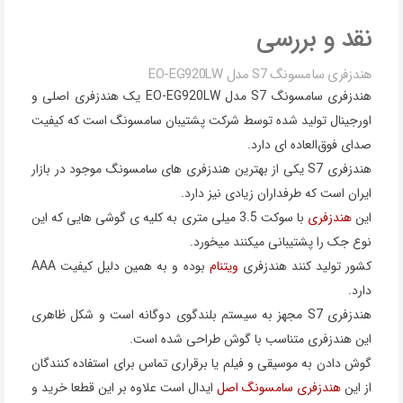
نقد و بررسی
هندزفری سامسونگ S7 مدل EO-EG920LW
هندزفری سامسونگ S7 مدل EO-EG920LW یک هندزفری اصلی و
اورجینال تولید شده توسط شرکت پشتیبان سامسونگ است که کیفیت
صدای فوق‌العاده ای دارد.
هندزفری S7 یکی از بهترین هندزفری های سامسونگ موجود در بازار
ایران است که طرفداران زیادی نیز دارد.
این
هندزفری
با سوکت 3.5 میلی متری به کلیه ی گوشی هایی که این
نوع جک را پشتیبانی میکنند میخورد.
کشور تولید کنند هندزفری
ویتنام
بوده و به همین دلیل کیفیت AAA
دارد.
هندزفری S7 مجهز به سیستم بلندگوی دوگانه است و شکل ظاهری
این هندزفری متناسب با گوش طراحی شده است.
گوش دادن به موسیقی و فیلم یا برقراری تماس برای استفاده کنندگان
از این
هندزفری سامسونگ اصل
ایدال است علاوه بر این قطعا خرید و