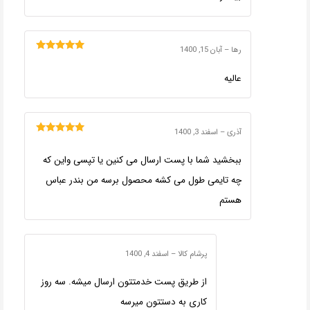
رها
–
آبان 15, 1400
امتیاز
5
از 5
عالیه
آذری
–
اسفند 3, 1400
امتیاز
5
از 5
ببخشید شما با پست ارسال می کنین یا تپسی واین که
چه تایمی طول می کشه محصول برسه من بندر عباس
هستم
پرشام کالا
–
اسفند 4, 1400
از طریق پست خدمتتون ارسال میشه. سه روز
کاری به دستتون میرسه