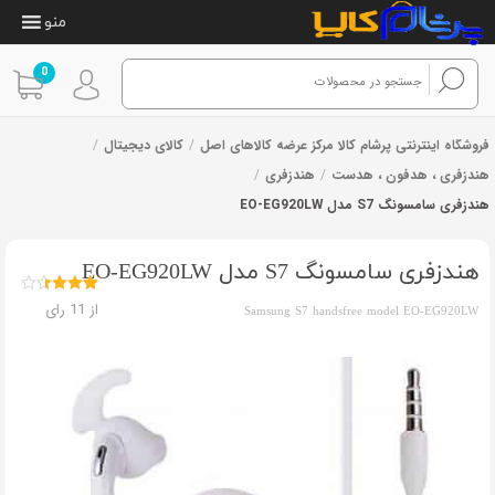
منو
0
فروشگاه اینترنتی پرشام کالا مرکز عرضه کالاهای اصل
/
کالای دیجیتال
/
هندزفری ، هدفون ، هدست
/
هندزفری
/
هندزفری سامسونگ S7 مدل EO-EG920LW
هندزفری سامسونگ S7 مدل EO-EG920LW
11
امتیازدهی
از 11 رای
Samsung S7 handsfree model EO-EG920LW
3.45
از 5
در
امتیازدهی
مشتری