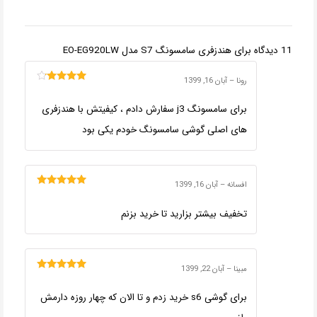
11 دیدگاه برای
هندزفری سامسونگ S7 مدل EO-EG920LW
رونا
–
آبان 16, 1399
امتیاز
4
از
5
برای سامسونگ j3 سفارش دادم ، کیفیتش با هندزفری
های اصلی گوشی سامسونگ خودم یکی بود
افسانه
–
آبان 16, 1399
امتیاز
5
از 5
تخفیف بیشتر بزارید تا خرید بزنم
مبینا
–
آبان 22, 1399
امتیاز
5
از 5
برای گوشی s6 خرید زدم و تا الان که چهار روزه دارمش