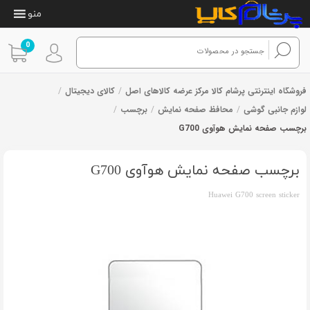
منو
0
فروشگاه اینترنتی پرشام کالا مرکز عرضه کالاهای اصل
/
کالای دیجیتال
/
لوازم جانبی گوشی
/
محافظ صفحه نمایش
/
برچسب
/
برچسب صفحه نمایش هوآوی G700
1
امتیازدهی
از 1 رای
1.00
از
برچسب صفحه نمایش هوآوی G700
5
در
امتیازدهی
Huawei G700 screen sticker
مشتری