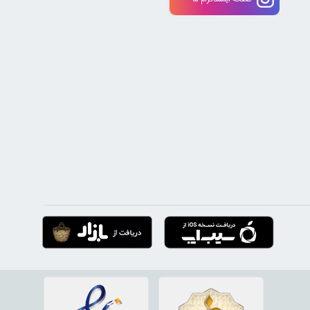
 می‌کند. «ارسال سریع»، «ضمانت بهترین قیمت» و «تضمین اصل