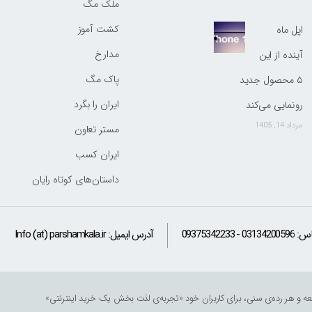
ملک مگ
کشت آموز
اپل ماه
مدارخ
آینده از این
پاک مگ
۵ محصول جدید
ایران را بگرد
رونمایی می‌کند
مرداد 14, 1405
مستر تعاون
ایران کسب
داستان‌های کوتاه رایان
اس:
09375342233 - 03134200596
آدرس ایمیل:
Info (at) parshamkala.ir
ر جامعه و هر رده‌ی سنی، برای کاربران خود «تجربه‌ی لذت ‌بخش یک خرید اینترنتی» را تداعی