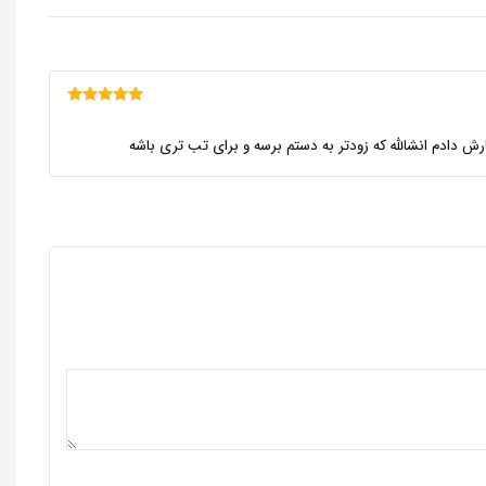
امتیاز
5
از 5