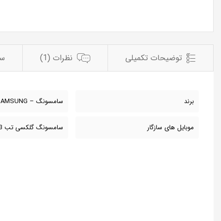
توضیحات تکمیلی
نظرات (1)
سو
برند
سامسونگ – SAMSUNG
موبایل های سازگار
سامسونگ گلکسی تب 3 مدل T311