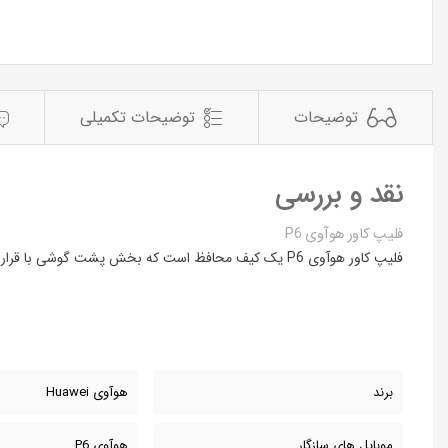
توضیحات
توضیحات تکمیلی
نقد و بررسی
فلیپ کاور هوآوی P6
فلیپ کاور هوآوی P6 یک کیف محافظ است که بخش پشت گوشی با قرار گرفتن درب یدک محافظت شده و این درب با یک لایه ی چرمی به بخش جلویی کاور متصل و از صفحه نمایش نیز حفاظت میکند
برند
هوآوی Huawei
موبایل های سازگار
هوآوی P6