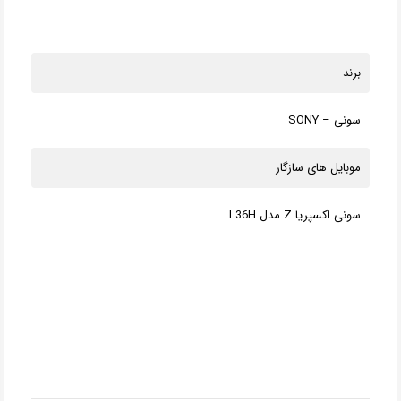
برند
سونی – SONY
موبایل های سازگار
سونی اکسپریا Z مدل L36H